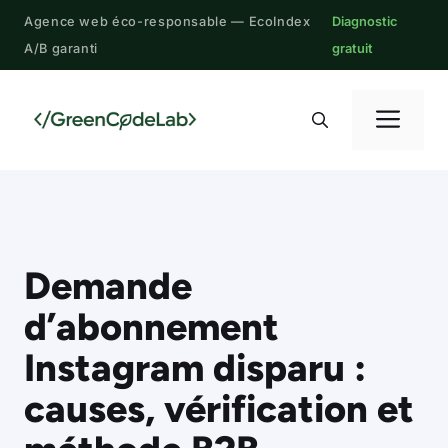
Aller
Agence web éco-responsable — EcoIndex
Diagnostic
au
A/B garanti
gratuit
contenu
Me
Demande
d’abonnement
Instagram disparu :
causes, vérification et