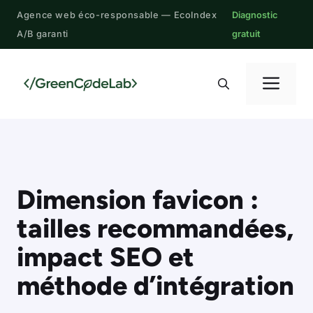
Aller
Agence web éco-responsable — EcoIndex
Diagnostic
au
A/B garanti
gratuit
contenu
Me
Dimension favicon :
tailles recommandées,
impact SEO et
méthode d’intégration