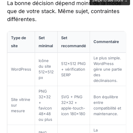
La bonne décision dépend moins de la mode
que de votre stack. Même sujet, contraintes
différentes.
Type de
Set
Set
Commentaire
site
minimal
recommandé
Le plus simple.
Icône
512×512 PNG
WordPress
du site
WordPress
+ vérification
gère une partie
512×512
SERP
des
px
déclinaisons.
PNG
32×32
SVG + PNG
Bon équilibre
Site vitrine
+
32×32 +
entre
sur
favicon
apple-touch-
compatibilité et
mesure
48×48
icon 180×180
maintenance.
ou plus
La
PNG