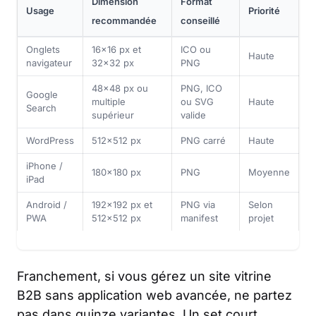
Dimension
Format
Usage
Priorité
recommandée
conseillé
Onglets
16×16 px et
ICO ou
Haute
navigateur
32×32 px
PNG
48×48 px ou
PNG, ICO
Google
multiple
ou SVG
Haute
Search
supérieur
valide
WordPress
512×512 px
PNG carré
Haute
iPhone /
180×180 px
PNG
Moyenne
iPad
Android /
192×192 px et
PNG via
Selon
PWA
512×512 px
manifest
projet
Franchement, si vous gérez un site vitrine
B2B sans application web avancée, ne partez
pas dans quinze variantes. Un set court,