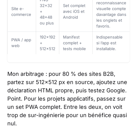
reconnaissance
32×32
Set complet
Site e-
visuelle compte
+
avec iOS et
commerce
davantage dans
48×48
Android
les onglets et
ou plus
favoris.
192×192
Manifest
Indispensable
PWA / app
+
complet +
si l’app est
web
512×512
tests mobile
installable.
Mon arbitrage : pour 80 % des sites B2B,
partez sur 512×512 px en source, ajoutez une
déclaration HTML propre, puis testez Google.
Point. Pour les projets applicatifs, passez sur
un set PWA complet. Entre les deux, on voit
trop de sur-ingénierie pour un bénéfice quasi
nul.